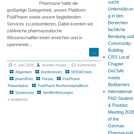
sucht
Pharmazie hatte die
Building
Unterstützun
großartige Gelegenheit, unsere Plattform
g in den
PubPharm sowie unsere begleitenden
Bereichen
Services zu präsentieren. Dabei konnten wir
fachliche
zahlreiche pharmazeutische
Beratung und
Wissenschaftler:innen erreichen und in
Community-
spannende...
Building
CRS Local
Chapter
5. Juni 2026
Jennifer Hoppe
Kommentar
DeChAt
Allgemein
,
Konferenzen
,
NFDI4Chem
,
meets
pharmRxiv
,
Presse
,
PubPharm
BioBarriers
Präsentation
,
PubPharm Rechercheplattform
,
International
Screencast
,
Veröffentlichungen
PhD Student
e deaktiviert
& Postdoc
für
Meeting 202
CRS
of the
Local
German
Chapter
Pharmaceuti
DeChAt