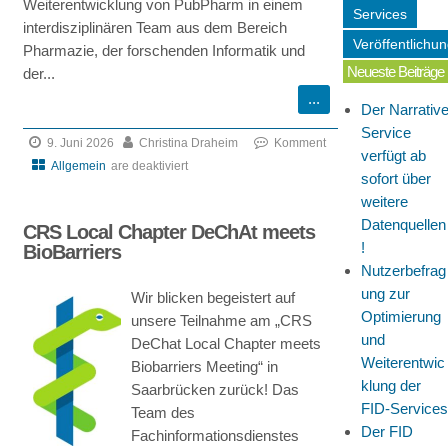
Weiterentwicklung von PubPharm in einem
Services
interdisziplinären Team aus dem Bereich
Veröffentlichu
Pharmazie, der forschenden Informatik und
Neueste Beiträge
der...
Der Narrativ
Service
9. Juni 2026
Christina Draheim
Komment
verfügt ab
Allgemein
are deaktiviert
sofort über
für
weitere
Der
Datenquellen
CRS Local Chapter DeChAt meets
FID
!
BioBarriers
sucht
Nutzerbefrag
Unterstützung
ung zur
Wir blicken begeistert auf
in
Optimierung
unsere Teilnahme am „CRS
den
und
DeChat Local Chapter meets
Bereichen
Weiterentwic
Biobarriers Meeting“ in
fachliche
klung der
Saarbrücken zurück! Das
Beratung
FID-Services
Team des
und
Der FID
Fachinformationsdienstes
Community-