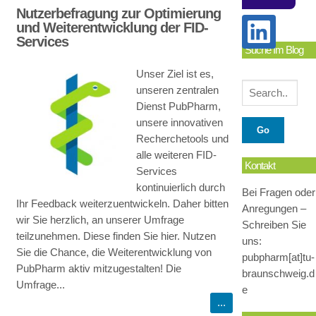
Nutzerbefragung zur Optimierung
und Weiterentwicklung der FID-
Services
Suche Im Blog
Unser Ziel ist es,
unseren zentralen
Dienst PubPharm,
unsere innovativen
Recherchetools und
alle weiteren FID-
Kontakt
Services
kontinuierlich durch
Bei Fragen oder
Ihr Feedback weiterzuentwickeln. Daher bitten
Anregungen –
wir Sie herzlich, an unserer Umfrage
Schreiben Sie
teilzunehmen. Diese finden Sie hier. Nutzen
uns:
Sie die Chance, die Weiterentwicklung von
pubpharm[at]tu-
PubPharm aktiv mitzugestalten! Die
braunschweig.d
Umfrage...
e