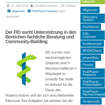
Kategorien
21. Juni 2026
Christina Draheim
Komme
Allgemein
Allgemein
,
PubPharm Features
ntare
Discovery
deaktiviert
System
für
Fachbeirat
Nutzerbefragung
Der FID sucht Unterstützung in den
zur
FID-
Bereichen fachliche Beratung und
Lizenzen
Optimierung
Community-Building
Konferenzen
und
Weiterentwicklung
NFDI4Chem
Wir suchen zum
der
nächstmöglichen
pharmRxiv
FID-
Zeitpunkt eine*n
Presse
Services
Wissenschaftliche*n
PubPharm
Mitarbeiter*in
Features
(m/w/d)! Die Stelle
PubPharm
Präsentation
ist befristet für die
Dauer des
PubPharm
Rechercheplat
Mutterschutzes und der sich anschließenden
Elternzeit. Ihre Aufgaben Sie arbeiten bei der
Screencast