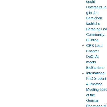
sucht
Unterstützun
g in den
Bereichen
fachliche
Beratung und
Community-
Building
CRS Local
Chapter
DeChAt
meets
BioBarriers
International
PhD Student
& Postdoc
Meeting 202
of the
German
Pharmaceuti