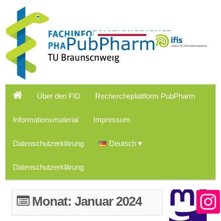
Über den FID
Rechercheplattform PubPharm
Informationsmaterial
Impressum
Datenschutzerklärung
Deutsch
Datenschutzerklärung
Monat:
Januar 2024