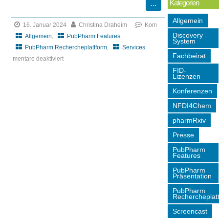
Kategorien
Allgemein
16. Januar 2024
Christina Draheim
Kom
Discovery
Allgemein
,
PubPharm Features
,
System
PubPharm Rechercheplattform
,
Services
Fachbeirat
mentare deaktiviert
für
FID-
Lizenzen
PubPharm:
Konferenzen
Neue
Funktionalität
NFDI4Chem
im
pharmRxiv
Narrativen
Presse
Service
PubPharm
Features
PubPharm
Präsentation
PubPharm
Rechercheplat
Screencast