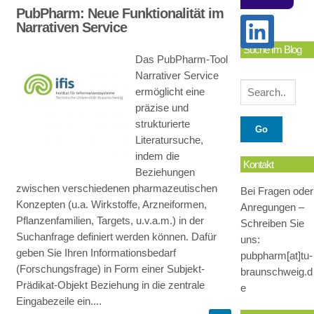
PubPharm: Neue Funktionalität im
Narrativen Service
Suche Im Blog
Das PubPharm-Tool
Narrativer Service
ermöglicht eine
präzise und
strukturierte
Literatursuche,
indem die
Kontakt
Beziehungen
zwischen verschiedenen pharmazeutischen
Bei Fragen oder
Konzepten (u.a. Wirkstoffe, Arzneiformen,
Anregungen –
Pflanzenfamilien, Targets, u.v.a.m.) in der
Schreiben Sie
Suchanfrage definiert werden können. Dafür
uns:
geben Sie Ihren Informationsbedarf
pubpharm[at]tu-
(Forschungsfrage) in Form einer Subjekt-
braunschweig.d
Prädikat-Objekt Beziehung in die zentrale
e
Eingabezeile ein....