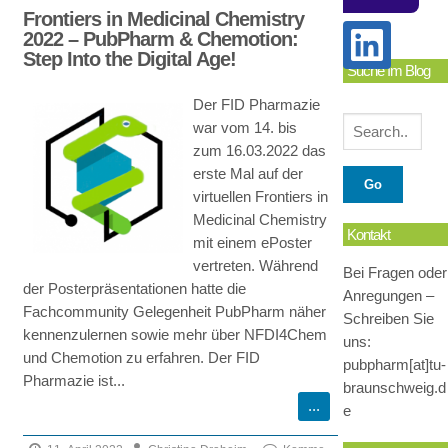
Frontiers in Medicinal Chemistry
2022 – PubPharm & Chemotion:
Step Into the Digital Age!
Suche Im Blog
Der FID Pharmazie
war vom 14. bis
zum 16.03.2022 das
erste Mal auf der
virtuellen Frontiers in
Medicinal Chemistry
Kontakt
mit einem ePoster
vertreten. Während
Bei Fragen oder
der Posterpräsentationen hatte die
Anregungen –
Fachcommunity Gelegenheit PubPharm näher
Schreiben Sie
kennenzulernen sowie mehr über NFDI4Chem
uns:
und Chemotion zu erfahren. Der FID
pubpharm[at]tu-
Pharmazie ist...
braunschweig.d
e