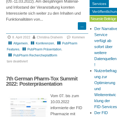
(09.-11.03.2022). Am diesjährigen Material-
Services
und Infostand der Veranstaltung konnten
Veröffentlichu
Interessierte sich weiter zu den Inhalten und
Neueste Beiträge
Funktionalitäten von...
Der Narrativ
Service
8. April 2022
Christina Draheim
Kommen
verfügt ab
Allgemein
,
Konferenzen
,
PubPharm
sofort über
Features
,
PubPharm Präsentation
,
weitere
PubPharm Rechercheplattform
Datenquellen
tare deaktiviert
!
für
Nutzerbefrag
CRS
ung zur
7th German Pharm-Tox Summit
EU
Optimierung
2022: Posterpräsentation
Local
und
Chapters
Weiterentwic
Vom 07. bis zum
Meeting
klung der
10.03.2022
2022:
FID-Services
informierte der FID
Vorstellung
Der FID
Pharmazie mit
von