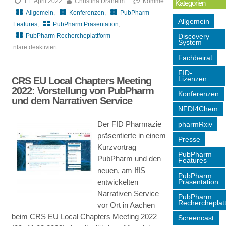
11. April 2022
Christina Draheim
Komme
Kategorien
Allgemein
,
Konferenzen
,
PubPharm
Allgemein
Features
,
PubPharm Präsentation
,
Discovery
PubPharm Rechercheplattform
System
ntare deaktiviert
Fachbeirat
für
Frontiers
FID-
Lizenzen
CRS EU Local Chapters Meeting
in
2022: Vorstellung von PubPharm
Konferenzen
Medicinal
und dem Narrativen Service
Chemistry
NFDI4Chem
2022
Der FID Pharmazie
pharmRxiv
–
präsentierte in einem
Presse
PubPharm
Kurzvortrag
&
PubPharm
PubPharm und den
Features
Chemotion:
neuen, am IfIS
Step
PubPharm
Präsentation
entwickelten
Into
Narrativen Service
PubPharm
the
Rechercheplat
vor Ort in Aachen
Digital
beim CRS EU Local Chapters Meeting 2022
Screencast
Age!