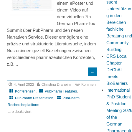
sucht
einem ePoster und
PubPharm
Unterstützun
einem Video auf
und
g in den
dem virtuellen 7th
dem
Bereichen
German Pharm-Tox
Narrativen
fachliche
Summit über PubPharm und den neuen
Service
Beratung und
Narrativen Service. Dieser ermöglicht eine
Community-
präzise und strukturierte Literatursuche, indem
Building
Nutzer:innen gezielt Beziehungen zwischen
CRS Local
verschiedenen pharmazeutischen Konzepten,
Chapter
z.B....
DeChAt
meets
BioBarriers
4. April 2022
Christina Draheim
Kommen
International
Konferenzen
,
PubPharm Features
,
PhD Student
PubPharm Präsentation
,
PubPharm
& Postdoc
Rechercheplattform
Meeting 202
tare deaktiviert
of the
für
German
7th
Pharmaceuti
German