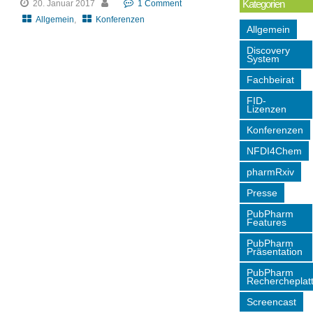
Kategorien
20. Januar 2017
1 Comment
Allgemein
,
Konferenzen
Allgemein
Discovery
System
Fachbeirat
FID-
Lizenzen
Konferenzen
NFDI4Chem
pharmRxiv
Presse
PubPharm
Features
PubPharm
Präsentation
PubPharm
Rechercheplat
Screencast