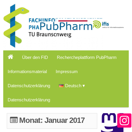
Über den FID
Rechercheplattform PubPharm
Informationsmaterial
Impressum
Datenschutzerklärung
Deutsch
Datenschutzerklärung
Monat:
Januar 2017