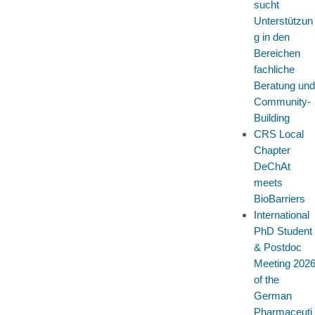
sucht
Unterstützun
g in den
Bereichen
fachliche
Beratung und
Community-
Building
CRS Local
Chapter
DeChAt
meets
BioBarriers
International
PhD Student
& Postdoc
Meeting 202
of the
German
Pharmaceuti