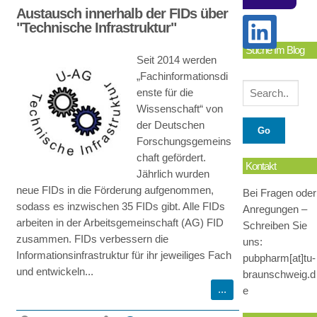
Austausch innerhalb der FIDs über
"Technische Infrastruktur"
Suche Im Blog
Seit 2014 werden
„Fachinformationsdi
enste für die
Wissenschaft“ von
der Deutschen
Forschungsgemeins
chaft gefördert.
Kontakt
Jährlich wurden
neue FIDs in die Förderung aufgenommen,
Bei Fragen oder
sodass es inzwischen 35 FIDs gibt. Alle FIDs
Anregungen –
arbeiten in der Arbeitsgemeinschaft (AG) FID
Schreiben Sie
zusammen. FIDs verbessern die
uns:
Informationsinfrastruktur für ihr jeweiliges Fach
pubpharm[at]tu-
und entwickeln...
braunschweig.d
e