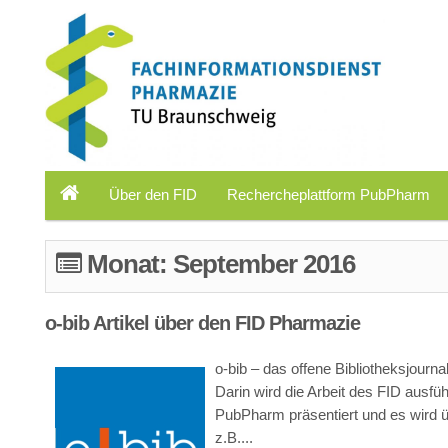
Über den FID
Rechercheplattform PubPharm
Monat:
September 2016
o-bib Artikel über den FID Pharmazie
o-bib – das offene Bibliotheksjourn
Darin wird die Arbeit des FID ausfü
PubPharm präsentiert und es wird ü
z.B....