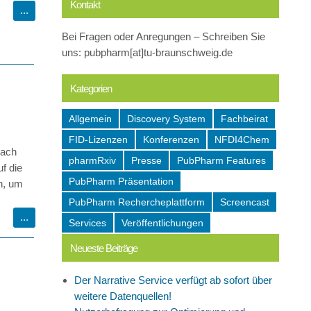
Kontakt
Bei Fragen oder Anregungen – Schreiben Sie
uns: pubpharm[at]tu-braunschweig.de
Kategorien
Allgemein
Discovery System
Fachbeirat
FID-Lizenzen
Konferenzen
NFDI4Chem
nach
pharmRxiv
Presse
PubPharm Features
f die
PubPharm Präsentation
en, um
PubPharm Rechercheplattform
Screencast
Services
Veröffentlichungen
Neueste Beiträge
Der Narrative Service verfügt ab sofort über
weitere Datenquellen!