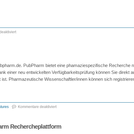
eaktiviert
für
o-
bib
Artikel
ubpharm.de. PubPharm bietet eine phamaziespezifische Recherche 
über
ank einer neu entwickelten Verfügbarkeitsprüfung können Sie direkt au
den
rt ist. Pharmazeutische Wissenschaftler/innen können sich registrier
FID
Pharmazie
tures
Kommentare deaktiviert
für
pubpharm.de
arm Rechercheplattform
ist