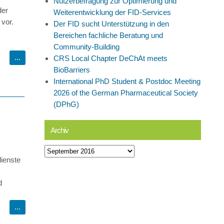
Nutzerbefragung zur Optimierung und
der
Weiterentwicklung der FID-Services
vor.
Der FID sucht Unterstützung in den
Bereichen fachliche Beratung und
Community-Building
CRS Local Chapter DeChAt meets
BioBarriers
International PhD Student & Postdoc Meeting
2026 of the German Pharmaceutical Society
(DPhG)
Archiv
Archiv
dienste
d