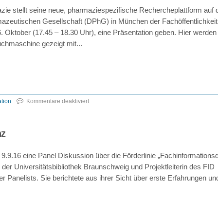
online!
ie stellt seine neue, pharmaziespezifische Rechercheplattform auf 
zeutischen Gesellschaft (DPhG) in München der Fachöffentlichkeit 
 Oktober (17.45 – 18.30 Uhr), eine Präsentation geben. Hier werden
uchmaschine gezeigt mit...
tion
Kommentare deaktiviert
für
DPhG
nz
Jahrestagung
–
.9.16 eine Panel Diskussion über die Förderlinie „Fachinformations
Präsentation
n der Universitätsbibliothek Braunschweig und Projektleiterin des FID
der
 Panelists. Sie berichtete aus ihrer Sicht über erste Erfahrungen un
PubPharm
Rechercheplattform