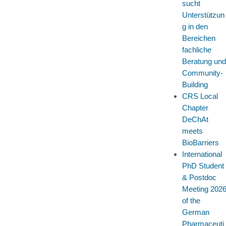
sucht
Unterstützun
g in den
Bereichen
fachliche
Beratung und
Community-
Building
CRS Local
Chapter
DeChAt
meets
BioBarriers
International
PhD Student
& Postdoc
Meeting 202
of the
German
Pharmaceuti