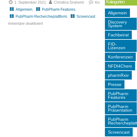
Kategorien
1. September 2021
Christina Draheim
Ko
Allgemein
,
PubPharm Features
,
Allgemein
PubPharm Rechercheplattform
,
Screencast
Discovery
mmentare deaktiviert
System
für
Fachbeirat
Neues
FID-
Tutorial
Lizenzen
zur
Konferenzen
Erweiterten
Suche
NFDI4Chem
in
pharmRxiv
PubPharm
Presse
PubPharm
Features
PubPharm
Präsentation
PubPharm
Rechercheplat
Screencast