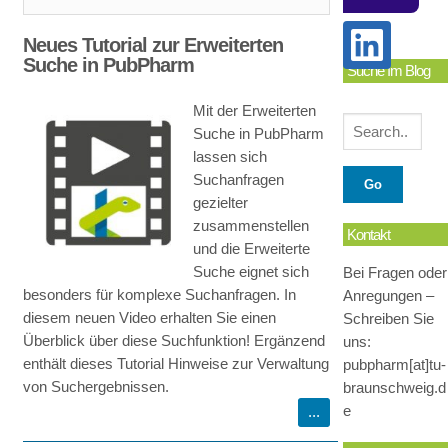
Neues Tutorial zur Erweiterten
Suche in PubPharm
Suche Im Blog
Mit der Erweiterten
Suche in PubPharm
lassen sich
Suchanfragen
gezielter
zusammenstellen
Kontakt
und die Erweiterte
Suche eignet sich
Bei Fragen oder
besonders für komplexe Suchanfragen. In
Anregungen –
diesem neuen Video erhalten Sie einen
Schreiben Sie
Überblick über diese Suchfunktion! Ergänzend
uns:
enthält dieses Tutorial Hinweise zur Verwaltung
pubpharm[at]tu-
von Suchergebnissen.
braunschweig.d
e