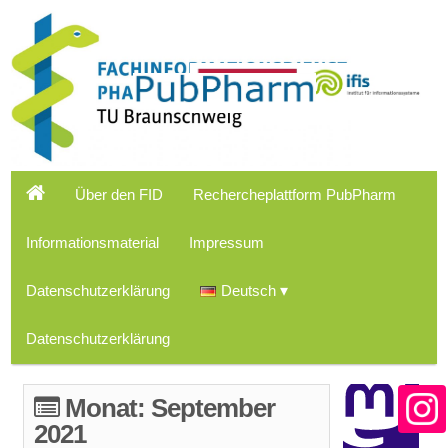
Über den FID
Rechercheplattform PubPharm
Informationsmaterial
Impressum
Datenschutzerklärung
Deutsch
Datenschutzerklärung
Monat:
September
2021