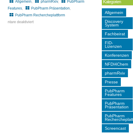
Kategorien
Allgemein
,
pharmRxiv
,
PubPharm
Features
,
PubPharm Präsentation
,
Allgemein
PubPharm Rechercheplattform
Discovery
ntare deaktiviert
System
für
Fachbeirat
DPhG
–
FID-
Lizenzen
International
Konferenzen
PhD
Student
NFDI4Chem
&
pharmRxiv
Postdoc
Presse
Meeting
2024
PubPharm
Features
PubPharm
Präsentation
PubPharm
Rechercheplat
Screencast