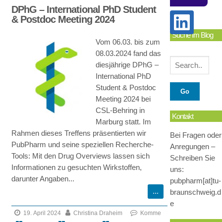
DPhG – International PhD Student
& Postdoc Meeting 2024
Suche Im Blog
Vom 06.03. bis zum
08.03.2024 fand das
diesjährige DPhG –
International PhD
Student & Postdoc
Meeting 2024 bei
CSL-Behring in
Kontakt
Marburg statt. Im
Rahmen dieses Treffens präsentierten wir
Bei Fragen oder
PubPharm und seine speziellen Recherche-
Anregungen –
Tools: Mit den Drug Overviews lassen sich
Schreiben Sie
Informationen zu gesuchten Wirkstoffen,
uns:
darunter Angaben...
pubpharm[at]tu-
braunschweig.d
e
19. April 2024
Christina Draheim
Komme