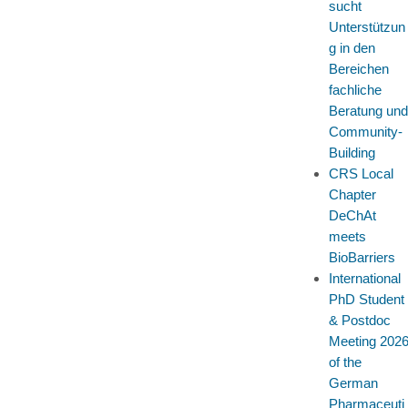
sucht
Unterstützun
g in den
Bereichen
fachliche
Beratung und
Community-
Building
CRS Local
Chapter
DeChAt
meets
BioBarriers
International
PhD Student
& Postdoc
Meeting 202
of the
German
Pharmaceuti