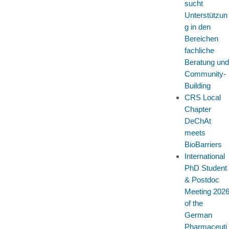
sucht
Unterstützun
g in den
Bereichen
fachliche
Beratung und
Community-
Building
CRS Local
Chapter
DeChAt
meets
BioBarriers
International
PhD Student
& Postdoc
Meeting 202
of the
German
Pharmaceuti