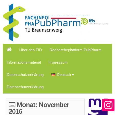
Über den FID
Rechercheplattform PubPharm
Informationsmaterial
Impressum
Datenschutzerklärung
Deutsch
Datenschutzerklärung
Monat:
November
2016