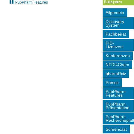
Kategorien
PubPharm Features
Allgemein
Discovery
System
Fachbeirat
FID-
Lizenzen
Konferenzen
NFDI4Chem
pharmRxiv
Presse
PubPharm
Features
PubPharm
Präsentation
PubPharm
Rechercheplat
Screencast