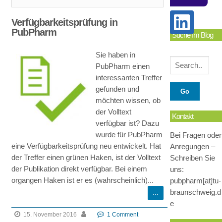
Verfügbarkeitsprüfung in
PubPharm
Suche Im Blog
Sie haben in
PubPharm einen
interessanten Treffer
gefunden und
möchten wissen, ob
der Volltext
Kontakt
verfügbar ist? Dazu
wurde für PubPharm
Bei Fragen oder
eine Verfügbarkeitsprüfung neu entwickelt. Hat
Anregungen –
der Treffer einen grünen Haken, ist der Volltext
Schreiben Sie
der Publikation direkt verfügbar. Bei einem
uns:
organgen Haken ist er es (wahrscheinlich)...
pubpharm[at]tu-
braunschweig.d
e
15. November 2016
1 Comment