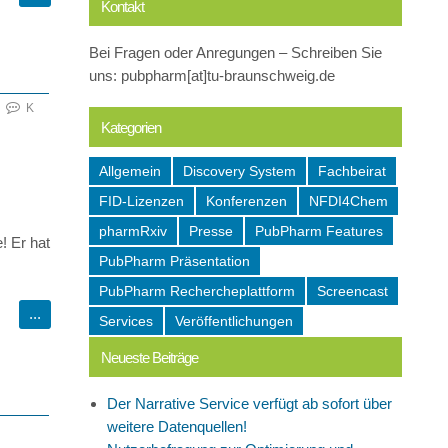
Kontakt
Bei Fragen oder Anregungen – Schreiben Sie
uns: pubpharm[at]tu-braunschweig.de
K
Kategorien
Allgemein
Discovery System
Fachbeirat
FID-Lizenzen
Konferenzen
NFDI4Chem
pharmRxiv
Presse
PubPharm Features
! Er hat
PubPharm Präsentation
PubPharm Rechercheplattform
Screencast
Services
Veröffentlichungen
Neueste Beiträge
Der Narrative Service verfügt ab sofort über
weitere Datenquellen!