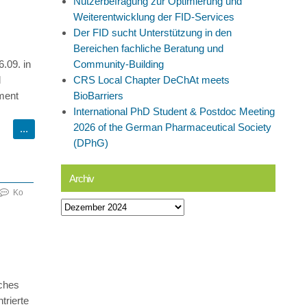
Nutzerbefragung zur Optimierung und
Weiterentwicklung der FID-Services
Der FID sucht Unterstützung in den
Bereichen fachliche Beratung und
.09. in
Community-Building
d
CRS Local Chapter DeChAt meets
ment
BioBarriers
International PhD Student & Postdoc Meeting
2026 of the German Pharmaceutical Society
(DPhG)
Archiv
Ko
Archiv
sches
trierte