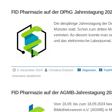
FID Pharmazie auf der DPhG Jahrestagung 20
Die diesjährige Jahrestagung der D
Münster statt. Schon zum dritten
vertreten. An diesem konnte man 
und das elektronische Laborjournal..
6. Dezember 2024
Christina Draheim
Allgemein
,
PubPh
mmentare deaktiviert
für
FID
FID Pharmazie auf der AGMB-Jahrestagung 20
Pharmazie
auf
Vom 16.09. bis zum 18.09.2024 fand
der
Bibliothekswesen e.V. (AGMB) in Mai
DPhG