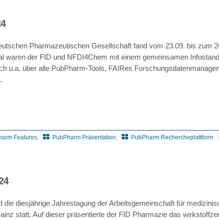
für
Neuer
24
Mitarbeiter
im
eutschen Pharmazeutischen Gesellschaft fand vom 23.09. bis zum 26
FID
 Mal waren der FID und NFDI4Chem mit einem gemeinsamen Infostan
sich u.a. über alle PubPharm-Tools, FAIRes Forschungsdatenmanage
.
arm Features
,
PubPharm Präsentation
,
PubPharm Rechercheplattform
24
 die diesjährige Jahrestagung der Arbeitsgemeinschaft für medizini
nz statt. Auf dieser präsentierte der FID Pharmazie das wirkstoffzen