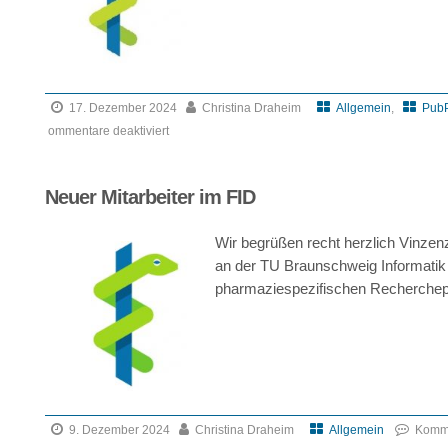
17. Dezember 2024
Christina Draheim
Allgemein
,
PubP
ommentare deaktiviert
für
Frohe
Neuer Mitarbeiter im FID
Weihnachten!
Wir begrüßen recht herzlich Vinzen
an der TU Braunschweig Informatik 
pharmaziespezifischen Recherche
9. Dezember 2024
Christina Draheim
Allgemein
Komme