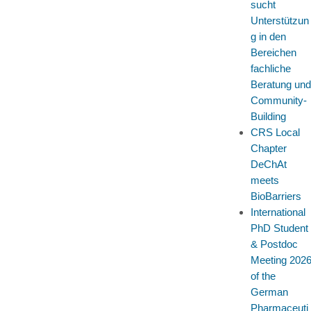
sucht
Unterstützun
g in den
Bereichen
fachliche
Beratung und
Community-
Building
CRS Local
Chapter
DeChAt
meets
BioBarriers
International
PhD Student
& Postdoc
Meeting 202
of the
German
Pharmaceuti