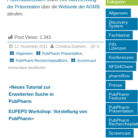
Kategorien
der Präsentation
über die
Webseite der AGMB
Allgemein
abrufen.
Discovery
System
Fachbeirat
Post Views:
1.343
FID-
12. November 2021
Christina Draheim
K
Lizenzen
Allgemein
,
PubPharm Präsentation
,
Konferenzen
PubPharm Rechercheplattform
,
Screencast
NFDI4Chem
ommentare deaktiviert
für
pharmRxiv
FID
Presse
«
Neues Tutorial zur
Pharmazie
Erweiterten Suche in
PubPharm
auf
Features
PubPharm
der
PubPharm
AGMB-
Präsentation
EUFEPS Workshop: Vorstellung von
Jahrestagung
PubPharm
»
PubPharm
Rechercheplat
2021
Screencast