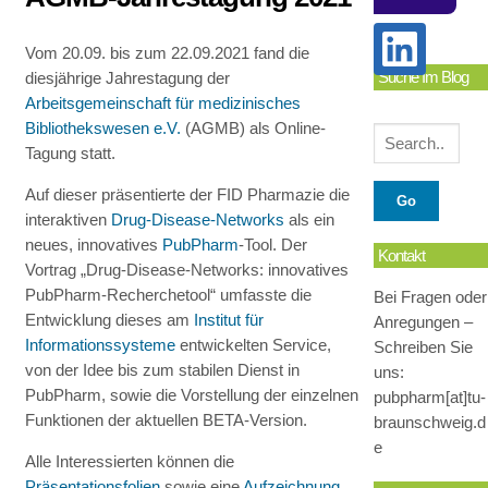
Vom 20.09. bis zum 22.09.2021 fand die
Suche Im Blog
diesjährige Jahrestagung der
Arbeitsgemeinschaft für medizinisches
Bibliothekswesen e.V.
(AGMB) als Online-
Tagung statt.
Auf dieser präsentierte der FID Pharmazie die
interaktiven
Drug-Disease-Networks
als ein
neues, innovatives
PubPharm
-Tool. Der
Kontakt
Vortrag „Drug-Disease-Networks: innovatives
PubPharm-Recherchetool“ umfasste die
Bei Fragen oder
Entwicklung dieses am
Institut für
Anregungen –
Informationssysteme
entwickelten Service,
Schreiben Sie
von der Idee bis zum stabilen Dienst in
uns:
PubPharm, sowie die Vorstellung der einzelnen
pubpharm[at]tu-
Funktionen der aktuellen BETA-Version.
braunschweig.d
e
Alle Interessierten können die
Präsentationsfolien
sowie eine
Aufzeichnung