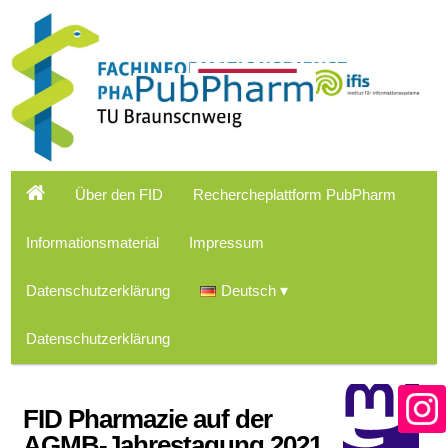
Über den FID
Rechercheplattform PubPharm
Informationsmaterial
Impressum
Datenschutzerklärung
Deutsch
Datenschutzerklärung
FID Pharmazie auf der
AGMB-Jahrestagung 2021