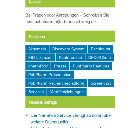
Kontakt
Bei Fragen oder Anregungen – Schreiben Sie
uns: pubpharm[at]tu-braunschweig.de
Kategorien
Allgemein
Discovery System
Fachbeirat
FID-Lizenzen
Konferenzen
NFDI4Chem
pharmRxiv
Presse
PubPharm Features
PubPharm Präsentation
PubPharm Rechercheplattform
Screencast
Services
Veröffentlichungen
Neueste Beiträge
Der Narrative Service verfügt ab sofort über
weitere Datenquellen!