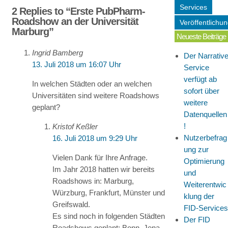
Services
2 Replies to “Erste PubPharm-
Roadshow an der Universität
Veröffentlichu
Marburg”
Neueste Beiträge
Ingrid Bamberg
Der Narrativ
13. Juli 2018 um 16:07 Uhr
Service
verfügt ab
In welchen Städten oder an welchen
sofort über
Universitäten sind weitere Roadshows
weitere
geplant?
Datenquellen
!
Kristof Keßler
Nutzerbefrag
16. Juli 2018 um 9:29 Uhr
ung zur
Vielen Dank für Ihre Anfrage.
Optimierung
Im Jahr 2018 hatten wir bereits
und
Roadshows in: Marburg,
Weiterentwic
Würzburg, Frankfurt, Münster und
klung der
Greifswald.
FID-Services
Es sind noch in folgenden Städten
Der FID
Roadshows geplant: Bonn, Jena