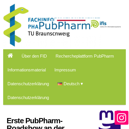
Über den FID
Rechercheplattform PubPharm
Informationsmaterial
Impressum
Datenschutzerklärung
Deutsch
Datenschutzerklärung
Erste PubPharm-
Roadshow an der