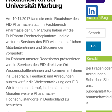
Universität Marburg
Suche Im Blog
Am 10.11.2017 fand die erste Roadshow des
FID Pharmazie statt. Im Fachbereich
Pharmazie der Uni Marburg haben wir die
PubPharm Rechercheplattform und die
weiteren Services des FID wissenschaftlichen
Mitarbeitern/innen und Studierenden
vorgestellt.
Kontakt
Im Rahmen unserer Roadshows präsentieren
wir die Services des FID direkt vor Ort
Bei Fragen oder
Wissenschaftlern/innen und kommen mit ihnen
Anregungen –
ins Gespräch. Feedback und Anregungen
Schreiben Sie
nutzen wir für die Weiterentwicklung des FID.
uns:
Wir freuen uns darauf, in den nächsten
pubpharm[at]tu-
Monaten weitere Pharamazie-
braunschweig.d
Hochschulstandorte in Deutschland zu
e
besuchen.