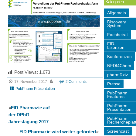
Kategorien
Allgemein
Discovery
System
Fachbeirat
FID-
Lizenzen
Konferenzen
NFDI4Chem
Post Views:
1.673
pharmRxiv
17. November 2017
2 Comments
Presse
PubPharm Präsentation
PubPharm
Features
PubPharm
«
FID Pharmazie auf
Präsentation
der DPhG
PubPharm
Jahrestagung 2017
Rechercheplat
Screencast
FID Pharmazie wird weiter gefördert
»